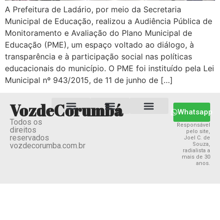
A Prefeitura de Ladário, por meio da Secretaria
Municipal de Educação, realizou a Audiência Pública de
Monitoramento e Avaliação do Plano Municipal de
Educação (PME), um espaço voltado ao diálogo, à
transparência e à participação social nas políticas
educacionais do município. O PME foi instituído pela Lei
Municipal nº 943/2015, de 11 de junho de […]
VozdeCorumbá
Whatsapp
Todos os
Estado MS
Termos e Condições
Política Privacidade
Responsável
direitos
pelo site,
reservados
Joel C. de
vozdecorumba.com.br
Souza,
radialista a
mais de 30
anos.