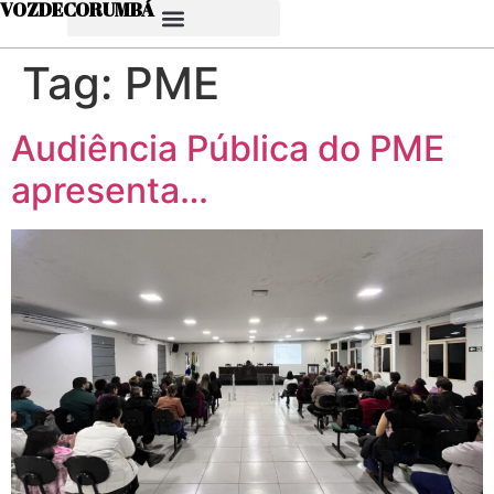
VOZDECORUMBÁ
Tag:
PME
Audiência Pública do PME
apresenta…