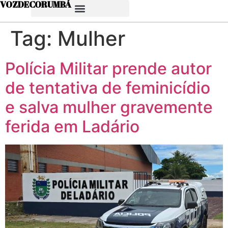
VOZDECORUMBÁ
Tag:
Mulher
Polícia Militar prende autor
de tentativa de feminicídio
e salva mulher gravemente
ferida em Ladário