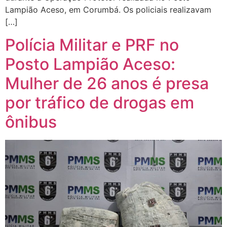
Lampião Aceso, em Corumbá. Os policiais realizavam
[…]
Polícia Militar e PRF no
Posto Lampião Aceso:
Mulher de 26 anos é presa
por tráfico de drogas em
ônibus