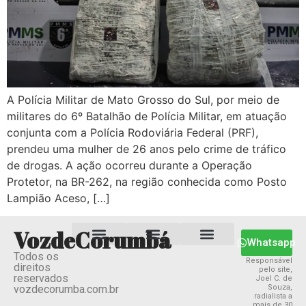
A Polícia Militar de Mato Grosso do Sul, por meio de
militares do 6º Batalhão de Polícia Militar, em atuação
conjunta com a Polícia Rodoviária Federal (PRF),
prendeu uma mulher de 26 anos pelo crime de tráfico
de drogas. A ação ocorreu durante a Operação
Protetor, na BR-262, na região conhecida como Posto
Lampião Aceso, […]
VozdeCorumbá
Whatsapp
Todos os
Estado MS
Termos e Condições
Política Privacidade
Responsável
direitos
pelo site,
reservados
Joel C. de
vozdecorumba.com.br
Souza,
radialista a
mais de 30