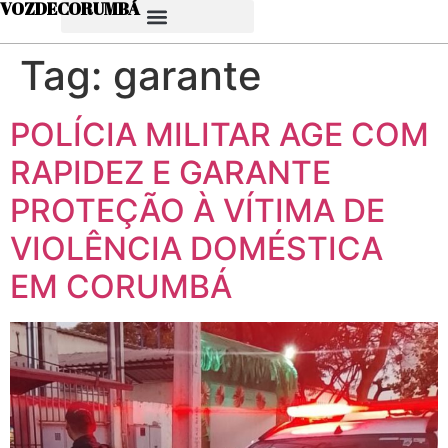
VOZDECORUMBÁ
Tag:
garante
POLÍCIA MILITAR AGE COM
RAPIDEZ E GARANTE
PROTEÇÃO À VÍTIMA DE
VIOLÊNCIA DOMÉSTICA
EM CORUMBÁ