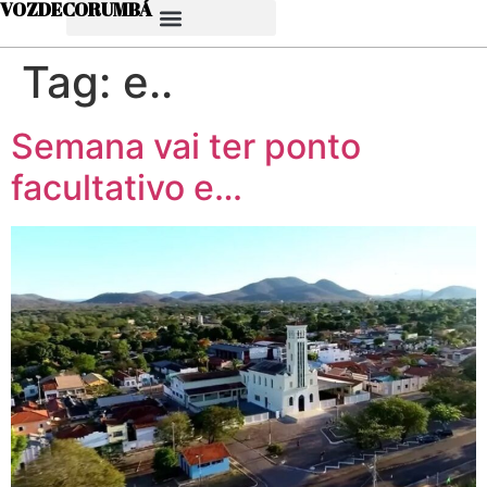
VOZDECORUMBÁ
Tag:
e..
Semana vai ter ponto
facultativo e…