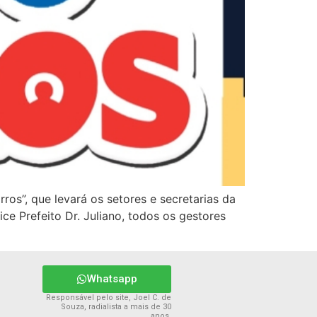
rros”, que levará os setores e secretarias da
ce Prefeito Dr. Juliano, todos os gestores
Whatsapp
Responsável pelo site, Joel C. de
Souza, radialista a mais de 30
anos.