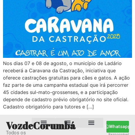
Nos dias 07 e 08 de agosto, o município de Ladário
receberá a Caravana da Castração, iniciativa que
oferece castrações gratuitas para cães e gatos. A ação
faz parte de uma campanha estadual que irá percorrer
45 cidades sul-mato-grossenses, e a participação
depende de cadastro prévio obrigatório no site oficial.
Cadastro obrigatório para tutores e […]
VozdeCorumbá
Whatsapp
Todos os
Estado MS
Termos e Condições
Política Privacidade
Responsável