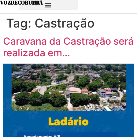
VOZDECORUMBÁ
Tag:
Castração
Caravana da Castração será
realizada em…