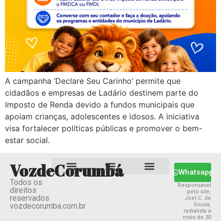
A campanha ‘Declare Seu Carinho’ permite que
cidadãos e empresas de Ladário destinem parte do
Imposto de Renda devido a fundos municipais que
apoiam crianças, adolescentes e idosos. A iniciativa
visa fortalecer políticas públicas e promover o bem-
estar social.
VozdeCorumbá
Whatsapp
Todos os
Estado MS
Termos e Condições
Política Privacidade
Responsável
direitos
pelo site,
reservados
Joel C. de
vozdecorumba.com.br
Souza,
radialista a
mais de 30