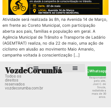
Atividade será realizada às 8h, na Avenida 14 de Março,
em frente ao Coreto Municipal, com participação
aberta aos pais, famílias e população em geral. A
Agência Municipal de Trânsito e Transporte de Ladário
(AGEMTRAT) realiza, no dia 22 de maio, uma ação de
ciclismo em alusão ao movimento Maio Amarelo,
campanha voltada à conscientização […]
VozdeCorumbá
Whatsapp
Todos os
Estado MS
Termos e Condições
Política Privacidade
Responsável
direitos
pelo site,
reservados
Joel C. de
vozdecorumba.com.br
Souza,
radialista a
mais de 30
anos.