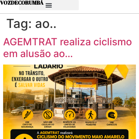
VOZDECORUMBÁ
Tag:
ao..
AGEMTRAT realiza ciclismo
em alusão ao…