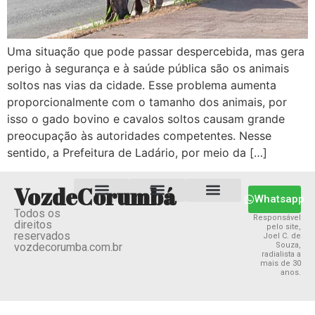
Uma situação que pode passar despercebida, mas gera
perigo à segurança e à saúde pública são os animais
soltos nas vias da cidade. Esse problema aumenta
proporcionalmente com o tamanho dos animais, por
isso o gado bovino e cavalos soltos causam grande
preocupação às autoridades competentes. Nesse
sentido, a Prefeitura de Ladário, por meio da […]
VozdeCorumbá
Whatsapp
Todos os
Estado MS
Termos e Condições
Política Privacidade
Responsável
direitos
pelo site,
reservados
Joel C. de
vozdecorumba.com.br
Souza,
radialista a
mais de 30
anos.