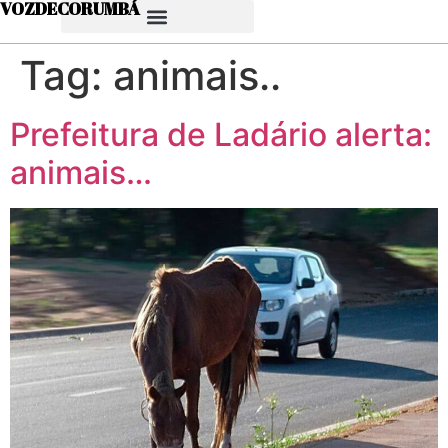
VOZDECORUMBÁ
Tag:
animais..
Prefeitura de Ladário alerta:
animais…