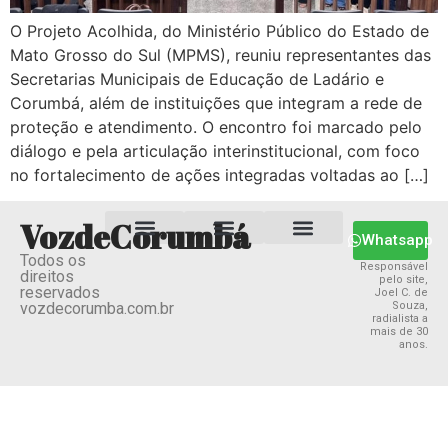
O Projeto Acolhida, do Ministério Público do Estado de
Mato Grosso do Sul (MPMS), reuniu representantes das
Secretarias Municipais de Educação de Ladário e
Corumbá, além de instituições que integram a rede de
proteção e atendimento. O encontro foi marcado pelo
diálogo e pela articulação interinstitucional, com foco
no fortalecimento de ações integradas voltadas ao […]
VozdeCorumbá
Whatsapp
Todos os
Estado MS
Termos e Condições
Política Privacidade
Responsável
direitos
pelo site,
reservados
Joel C. de
vozdecorumba.com.br
Souza,
radialista a
mais de 30
anos.