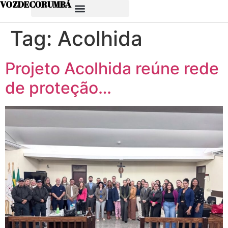
VOZDECORUMBÁ
Tag:
Acolhida
Projeto Acolhida reúne rede
de proteção…