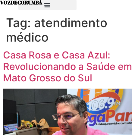
VOZDECORUMBÁ
Tag:
atendimento
médico
Casa Rosa e Casa Azul:
Revolucionando a Saúde em
Mato Grosso do Sul